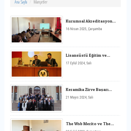
Ana Sayfa
Manşetler
Kurumsal Akreditasyon
Programı Farkındalık
16 Nisan 2025, Çarşamba
Etkinliği
Lisansüstü Eğitim ve
Akademik Kariyer Söyleşisi
17 Eylül 2024, Salı
Keramika Zirve Başarı
Ödülleri Sahiplerini Buldu
21 Mayıs 2024, Salı
The Wsb Merito ve The
University of Szczecin