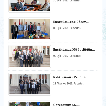
30 Eylül 2023, Cumartesi
Üniversitesi‘nden
Enstitümüze Ziyaret
Enstitümüzde Görev
Değişimi
09 Eylül 2023, Cumartesi
Enstitümüz Müdürlüğünde
Görev Değişimi
09 Eylül 2023, Cumartesi
Rektörümüz Prof. Dr.
Süleyman Kızıltoprak‘tan
21 Ağustos 2023, Pazartesi
Enstitümüze Ziyaret
Öğrencimiz 66.