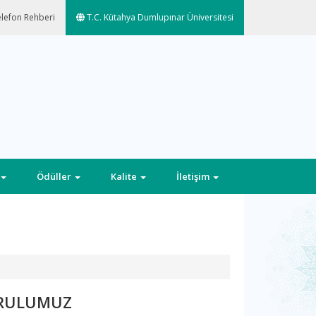
lefon Rehberi
T.C. Kütahya Dumlupınar Üniversitesi
Ödüller
Kalite
İletişim
URULUMUZ