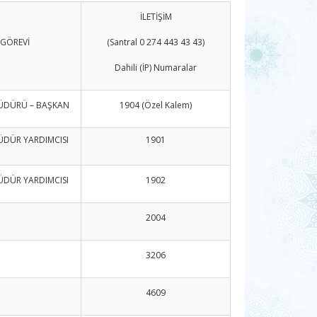
İLETİŞİM
GÖREVİ
(Santral 0 274 443 43 43)
Dahili (İP) Numaralar
ÜDÜRÜ – BAŞKAN
1904 (Özel Kalem)
ÜDÜR YARDIMCISI
1901
ÜDÜR YARDIMCISI
1902
2004
3206
4609