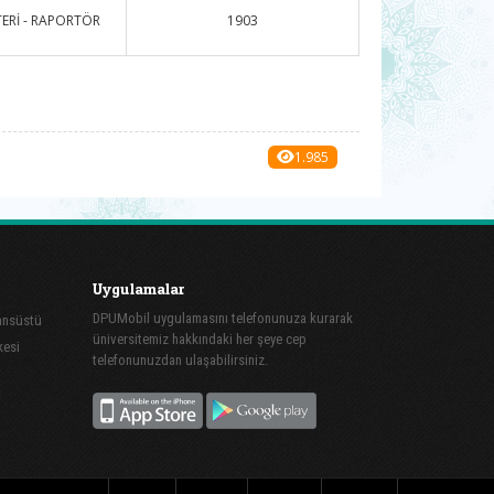
TERİ - RAPORTÖR
1903
1.985
Uygulamalar
DPUMobil uygulamasını telefonunuza kurarak
sansüstü
üniversitemiz hakkındaki her şeye cep
kesi
telefonunuzdan ulaşabilirsiniz.