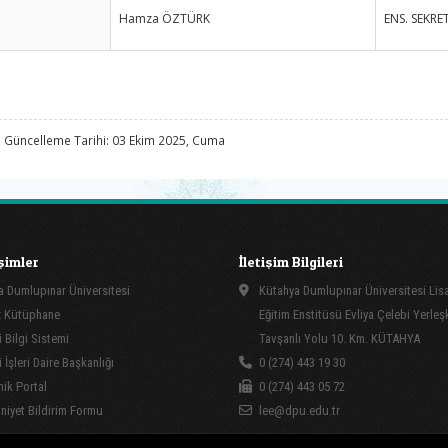
Hamza ÖZTÜRK
ENS. SEKRE
 Güncelleme Tarihi: 03 Ekim 2025, Cuma
işimler
İletişim Bilgileri
 Dumlupınar Üniversitesi
Kütahya Dumlupınar Üniversitesi Li
 Kütüphane
Eğitim Enstitüsü Evliya Çelebi Yerleş
 Bilgi Sistemi
Tavşanlı Yolu 10. Km. KÜTAHYA
İşleri Daire Başkanlığı
0 (274) 443 19 30
ik Portal
0 (274) 443 05 72
yet Bildirim Formu
lee@dpu.edu.tr