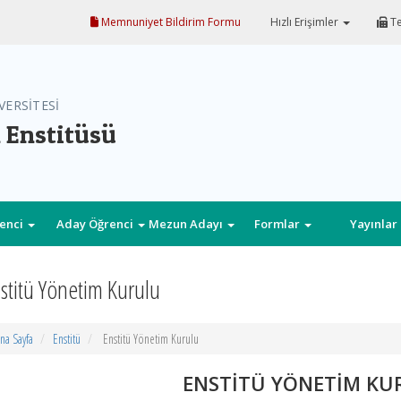
Memnuniyet Bildirim Formu
Hızlı Erişimler
Te
VERSİTESİ
 Enstitüsü
enci
Aday Öğrenci
Mezun Adayı
Formlar
Yayınlar
stitü Yönetim Kurulu
na Sayfa
Enstitü
Enstitü Yönetim Kurulu
ENSTİTÜ YÖNETİM K