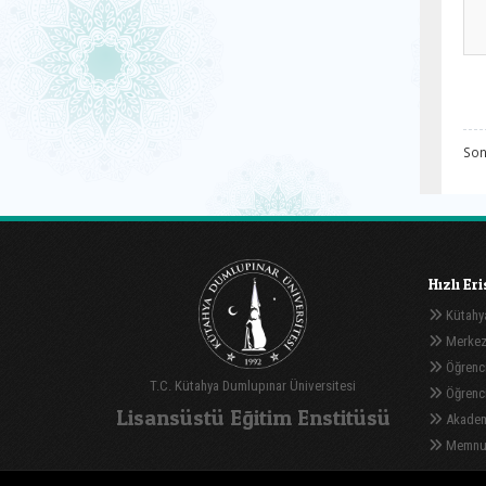
Son
Hızlı Er
Kütahya
Merkez
Öğrenci
T.C. Kütahya Dumlupınar Üniversitesi
Öğrenci 
Lisansüstü Eğitim Enstitüsü
Akadem
Memnuni