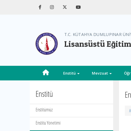
T.C. KÜTAHYA DUMLUPINAR ÜNİ
Lisansüstü Eğitim
Enstitü
Mevzuat
Öğr
Enstitü
En
Enstitümüz
A
Enstitü Yönetimi