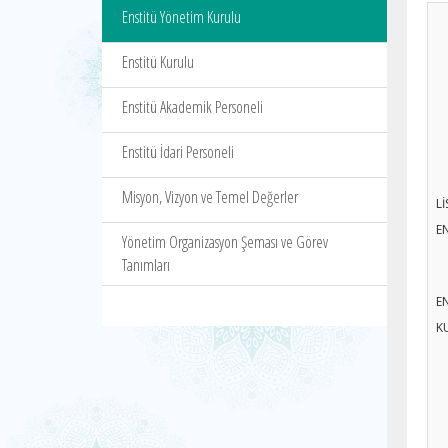
Enstitü Yönetim Kurulu
Enstitü Kurulu
Enstitü Akademik Personeli
Enstitü İdari Personeli
Misyon, Vizyon ve Temel Değerler
L
E
Yönetim Organizasyon Şeması ve Görev
Tanımları
E
K