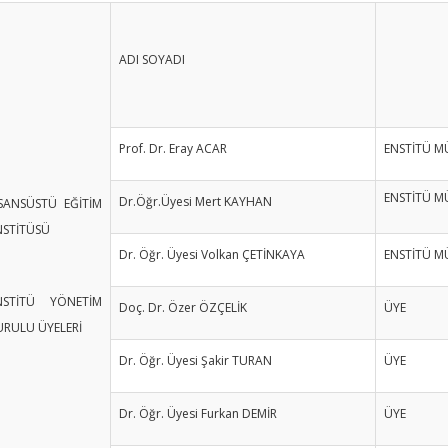
ADI SOYADI
Prof. Dr. Eray ACAR
ENSTİTÜ M
ENSTİTÜ M
Dr.Öğr.Üyesi Mert KAYHAN
İSANSÜSTÜ EĞİTİM
NSTİTÜSÜ
Dr. Öğr. Üyesi Volkan ÇETİNKAYA
ENSTİTÜ M
NSTİTÜ YÖNETİM
Doç. Dr. Özer ÖZÇELİK
ÜYE
URULU ÜYELERİ
Dr. Öğr. Üyesi Şakir TURAN
ÜYE
Dr. Öğr. Üyesi Furkan DEMİR
ÜYE