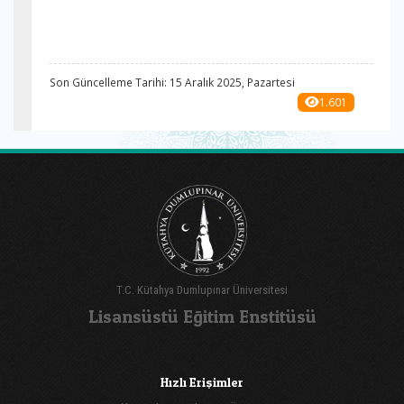
Son Güncelleme Tarihi: 15 Aralık 2025, Pazartesi
1.601
T.C. Kütahya Dumlupınar Üniversitesi
Lisansüstü Eğitim Enstitüsü
Hızlı Erişimler