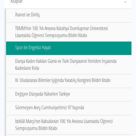
Kitaplar
İhanet ve Diriliş
TBMM‘nin 100. Yılı Anısına Kütahya Dumlupınar Üniversitesi
Lisansüstü Öğrenci Sempozyumu Bildiri Kitabı
Spor ile Engelsiz Hayat
Dünya Kadın Hakları Günü ve Türk Dünyasının Yeniden İnşasında
Kadınların Rolü
IV. Uluslararası Bilimler Işığında Yaratılış Kongresi Bildiri Kitabı
Değişen Dünyada Yükselen Türkiye
Sönmeyen Ateş Cumhuriyetimiz 97 Yaşında
İstiklâl Marşı’nın Kabulünün 100. Yılı Anısına Lisansüstü Öğrenci
Sempozyumu Bildiri Kitabı