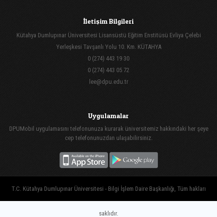
İletişim Bilgileri
Kütahya Dumlupınar Üniversitesi Lisansüstü Eğitim Enstitüsü Evliya Çelebi
Yerleşkesi Tavşanlı Yolu 10. Km. KÜTAHYA
0 (274) 443 19 30
0 (274) 443 05 72
lee@dpu.edu.tr
Uygulamalar
DPUMobil uygulamasını telefonunuza kurarak üniversitemiz hakkındaki her şeye
cep telefonunuzdan ulaşabilirsiniz.
T.C. Kütahya Dumlupınar Üniversitesi - Bilgi İşlem Daire Başkanlığı, Tüm hakları
saklıdır.