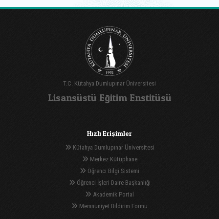
T.C. Kütahya Dumlupınar Üniversitesi
Lisansüstü Eğitim Enstitüsü
Hızlı Erişimler
Kütahya Dumlupınar Üniversitesi
Merkez Kütüphane
Öğrenci Bilgi Sistemi
Öğrenci İşleri Daire Başkanlığı
Akademik Portal
Memnuniyet Bildirim Formu