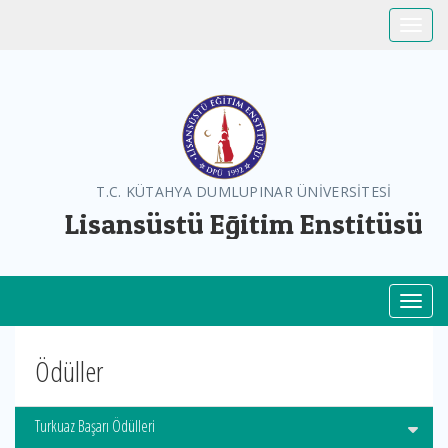
Toggle
T.C. KÜTAHYA DUMLUPINAR ÜNİVERSİTESİ
Lisansüstü Eğitim Enstitüsü
Toggl
Ödüller
Turkuaz Başarı Ödülleri