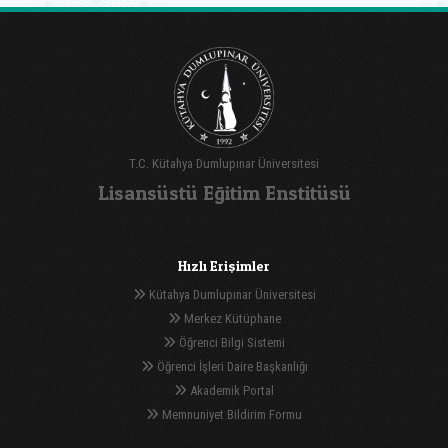
T.C. Kütahya Dumlupınar Üniversitesi
Lisansüstü Eğitim Enstitüsü
Hızlı Erişimler
Kütahya Dumlupınar Üniversitesi
Merkez Kütüphane
Öğrenci Bilgi Sistemi
Öğrenci İşleri Daire Başkanlığı
Akademik Portal
Memnuniyet Bildirim Formu