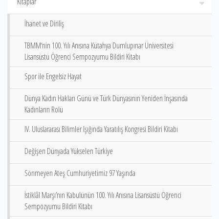
Kitaplar
İhanet ve Diriliş
TBMM‘nin 100. Yılı Anısına Kütahya Dumlupınar Üniversitesi
Lisansüstü Öğrenci Sempozyumu Bildiri Kitabı
Spor ile Engelsiz Hayat
Dünya Kadın Hakları Günü ve Türk Dünyasının Yeniden İnşasında
Kadınların Rolü
IV. Uluslararası Bilimler Işığında Yaratılış Kongresi Bildiri Kitabı
Değişen Dünyada Yükselen Türkiye
Sönmeyen Ateş Cumhuriyetimiz 97 Yaşında
İstiklâl Marşı’nın Kabulünün 100. Yılı Anısına Lisansüstü Öğrenci
Sempozyumu Bildiri Kitabı