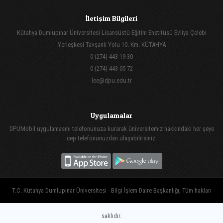
İletişim Bilgileri
Kütahya Dumlupınar Üniversitesi Lisansüstü Eğitim Enstitüsü Evliya Çelebi
Yerleşkesi Tavşanlı Yolu 10. Km. KÜTAHYA
0 (274) 443 19 30
0 (274) 443 05 72
lee@dpu.edu.tr
Uygulamalar
DPUMobil uygulamasını telefonunuza kurarak üniversitemiz hakkındaki her şeye
cep telefonunuzdan ulaşabilirsiniz.
T.C. Kütahya Dumlupınar Üniversitesi - Bilgi İşlem Daire Başkanlığı, Tüm hakları
saklıdır.