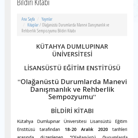
Bildiri Kitabı
Ana Sayfa
Yayınlar
Kitaplar
/ Olağanüstü Durumlarda Manevi Danışmanlık ve
Rehberlik Sempozyumu Bildiri Kitabı
KÜTAHYA DUMLUPINAR
ÜNİVERSİTESİ
LİSANSÜSTÜ EĞİTİM ENSTİTÜSÜ
Olağanüstü Durumlarda Manevi
''
Danışmanlık ve Rehberlik
Sempozyumu
''
BİLDİRİ KİTABI
Kütahya Dumlupınar Üniversitesi Lisansüstü Eğitim
Enstitüsü tarafından
18-20 Aralık 2020
tarihleri
arasında
düzenlenen
"
Olağanüstü Durumlarda