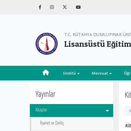
T.C. KÜTAHYA DUMLUPINAR ÜNİ
Lisansüstü Eğitim
Enstitü
Mevzuat
Öğr
Yayınlar
Ki
Kitaplar
A
İhanet ve Diriliş
Ki