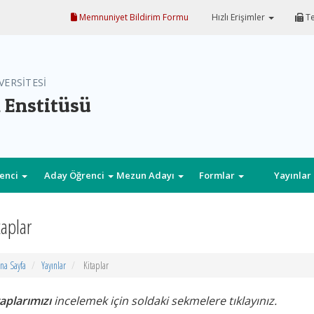
Memnuniyet Bildirim Formu
Hızlı Erişimler
Te
VERSİTESİ
 Enstitüsü
enci
Aday Öğrenci
Mezun Adayı
Formlar
Yayınlar
taplar
na Sayfa
Yayınlar
Kitaplar
taplarımızı
incelemek için soldaki sekmelere tıklayınız.