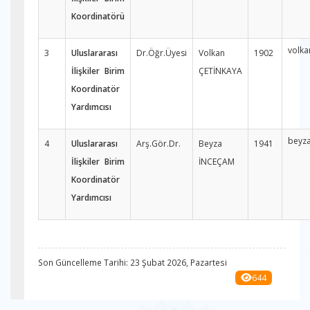
Koordinatörü
volka
3
Uluslararası
Dr.Öğr.Üyesi
Volkan
1902
İlişkiler Birim
ÇETİNKAYA
Koordinatör
Yardımcısı
beyz
4
Uluslararası
Arş.Gör.Dr.
Beyza
1941
İlişkiler Birim
İNCEÇAM
Koordinatör
Yardımcısı
Son Güncelleme Tarihi: 23 Şubat 2026, Pazartesi
644