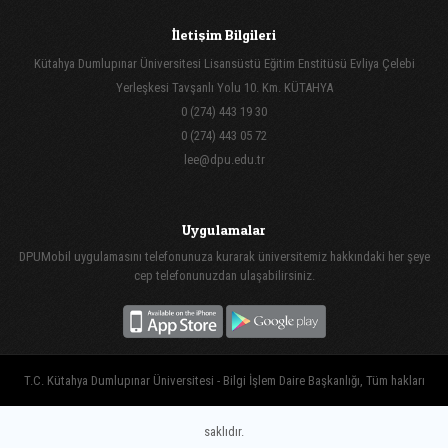
İletişim Bilgileri
Kütahya Dumlupınar Üniversitesi Lisansüstü Eğitim Enstitüsü Evliya Çelebi
Yerleşkesi Tavşanlı Yolu 10. Km. KÜTAHYA
0 (274) 443 19 30
0 (274) 443 05 72
lee@dpu.edu.tr
Uygulamalar
DPUMobil uygulamasını telefonunuza kurarak üniversitemiz hakkındaki her şeye
cep telefonunuzdan ulaşabilirsiniz.
T.C. Kütahya Dumlupınar Üniversitesi - Bilgi İşlem Daire Başkanlığı, Tüm hakları
saklıdır.