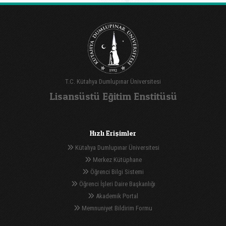
T.C. Kütahya Dumlupınar Üniversitesi
Lisansüstü Eğitim Enstitüsü
Hızlı Erişimler
Kütahya Dumlupınar Üniversitesi
Merkez Kütüphane
Öğrenci Bilgi Sistemi
Öğrenci İşleri Daire Başkanlığı
Akademik Portal
Memnuniyet Bildirim Formu