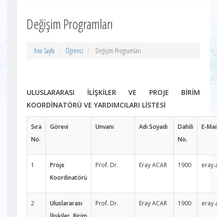
Değişim Programları
Ana Sayfa
Öğrenci
Değişim Programları
ULUSLARARASI İLİŞKİLER VE PROJE BİRİM
KOORDİNATÖRÜ VE YARDIMCILARI LİSTESİ
Sıra
Görevi
Unvanı
Adı Soyadı
Dahili
E-Mai
No.
No.
1
Proje
Prof. Dr.
Eray ACAR
1900
eray.
Koordinatörü
2
Uluslararası
Prof. Dr.
Eray ACAR
1900
eray.
İlişkiler Birim