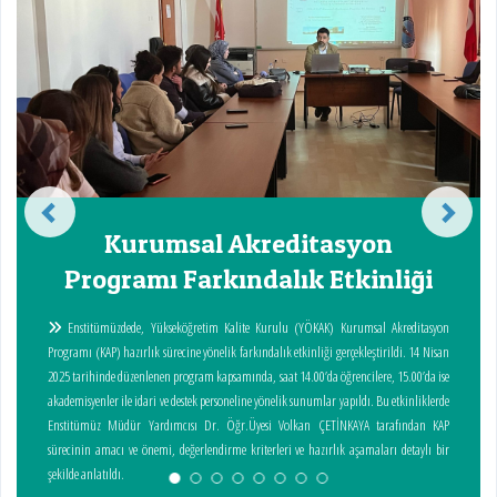
Kurumsal Akreditasyon
Programı Farkındalık Etkinliği
Enstitümüzdede, Yükseköğretim Kalite Kurulu (YÖKAK) Kurumsal Akreditasyon
K
Programı (KAP) hazırlık sürecine yönelik farkındalık etkinliği gerçekleştirildi. 14 Nisan
Kar
2025 tarihinde düzenlenen program kapsamında, saat 14.00’da öğrencilere, 15.00’da ise
Yard
akademisyenler ile idari ve destek personeline yönelik sunumlar yapıldı. Bu etkinliklerde
deta
Enstitümüz Müdür Yardımcısı Dr. Öğr.Üyesi Volkan ÇETİNKAYA tarafından KAP
sürecinin amacı ve önemi, değerlendirme kriterleri ve hazırlık aşamaları detaylı bir
şekilde anlatıldı.