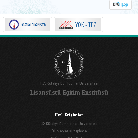
geçirilen iş birliği kapsamında misafir
öğrenciler yaz okulunda ağırlanıyor.
T.C. Kütahya Dumlupınar Üniversitesi
Lisansüstü Eğitim Enstitüsü
Hızlı Erişimler
Kütahya Dumlupınar Üniversitesi
Merkez Kütüphane