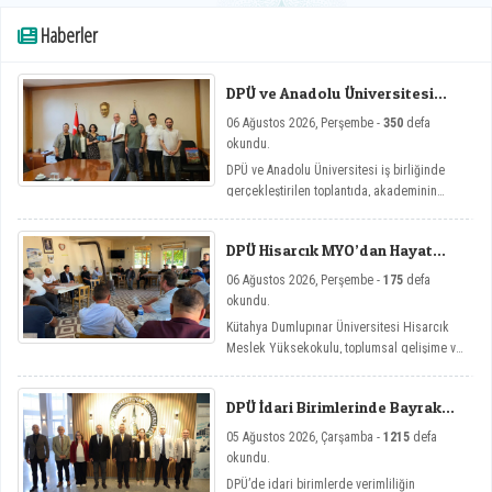
Haberler
DPÜ ve Anadolu Üniversitesi
Arasında Mikro Yeterlilik
06 Ağustos 2026, Perşembe -
350
defa
Toplantısı
okundu.
DPÜ ve Anadolu Üniversitesi iş birliğinde
gerçekleştirilen toplantıda, akademinin
yenilikçi eğitim modellerine yönelik mikro
yeterlilik çalışmaları ele alındı.
DPÜ Hisarcık MYO’dan Hayat
Üniversitesi Etkinlikleri
06 Ağustos 2026, Perşembe -
175
defa
okundu.
Kütahya Dumlupınar Üniversitesi Hisarcık
Meslek Yüksekokulu, toplumsal gelişime ve
bireysel farkındalığa katkı sağlamayı
amaçlayan Hayat Üniversitesi: Eğitici
DPÜ İdari Birimlerinde Bayrak
Sohbetler etkinlik serisi kapsamında dört
Değişimi
önemli söyleşiye imza attı.
05 Ağustos 2026, Çarşamba -
1215
defa
okundu.
DPÜ’de idari birimlerde verimliliğin