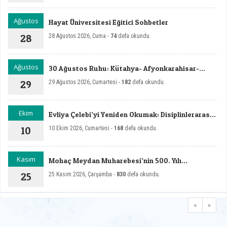
Ağustos
Hayat Üniversitesi Eğitici Sohbetler
28
28 Ağustos 2026, Cuma -
74
defa okundu.
Ağustos
30 Ağustos Ruhu: Kütahya- Afyonkarahisar-
Dumlupınar Zafer Rotası Sempozyumu - II
29
29 Ağustos 2026, Cumartesi -
182
defa okundu.
Ekim
Evliya Çelebi’yi Yeniden Okumak: Disiplinlerarası
ve Çok Boyutlu Yaklaşımlar Sempozyumu
10
10 Ekim 2026, Cumartesi -
168
defa okundu.
Kasım
Mohaç Meydan Muharebesi’nin 500. Yılı
Uluslararası Sempozyumu
25
25 Kasım 2026, Çarşamba -
830
defa okundu.
«
»