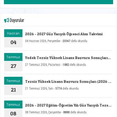
Duyurular
Haziran
2026 - 2027 Güz Yarıyılı Öğrenci Alım Takvimi
04
04 Haziran 2026, Perşembe -
23367
defa okundu.
Temmuz
Yedek Tezsiz Yüksek Lisans Başvuru Sonuçları
(2026 - 2027 Güz T.C. Uyruklu)
27
27 Temmuz 2026, Pazartesi -
1882
defa okundu.
Temmuz
Tezsiz Yüksek Lisans Başvuru Sonuçları (2026 -
2027 Güz T.C. Uyruklu)
21
21 Temmuz 2026, Salı -
5774
defa okundu.
Temmuz
2026 - 2027 Eğitim-Öğretim Yılı Güz Yarıyılı Tezsiz
Yüksek Öğrenci Alım İlanı (T. C. Uyruklu)
08
08 Temmuz 2026, Çarşamba -
8888
defa okundu.