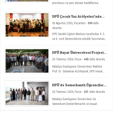
artırılması ve yeni dönem hedeflerine
ulaşılması amacıyla görev değişim törenleri
düzenlendi.
DPÜ Çocuk Yaz Atölyeleri’nde
Dersler Başladı
03 Ağustos 2026, Pazartesi -
509
defa
okundu.
DPÜ Sürekli Eğitim Merkezi tarafından 4. 5.
ve 6. sınıf öğrencilerine yönelik hazırlanan
ve çocukların yaz tatillerini hem eğlenceli
hem de nitelikli gelişim atölyeleriyle
DPÜ Hayat Üniversitesi Projesi
değerlendirmelerini amaçlayan DPÜ Çocuk
Hisarcık’ta
Yaz Atölyeleri programı, düzenlenen açılış
26 Temmuz 2026, Pazar -
645
defa okundu.
töreniyle eğitimlerine başladı.
Kütahya Dumlupınar Üniversitesi Rektörü
Prof. Dr. Süleyman Kızıltoprak, DPÜ Hayat
Üniversitesi projesi kapsamında Hisarcık’ın
Hasanlar köyünde düzenlenen etkinliğe
DPÜ’de Semerkantlı Öğrencilere
katılarak vatandaşlarla buluştu.
Yaz Okulu
26 Temmuz 2026, Pazar -
621
defa okundu.
Kütahya Dumlupınar Üniversitesi ile
Semerkant Devlet Mimarlık ve İnşaat
Mühendisliği Üniversitesi arasında hayata