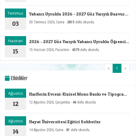
Temmuz
Yabancı Uyruklu 2026 - 2027 Güz Yarıyılı Başvuru
Sonuçları
03
03 Temmuz 2026, Cuma -
2815
defa okundu.
Haziran
2026 - 2027 Güz Yarıyılı Yabancı Uyruklu Öğrenci
Alım İlanı
15
15 Haziran 2026, Pazartesi -
4579
defa okundu.
(current)
«
1
»
Etkinlikler
Ağustos
Harflerin Evreni: Kişisel Mono Baskı ve Tipografi
Sergisi
12
12 Ağustos 2026, Çarşamba -
46
defa okundu.
Ağustos
Hayat Üniversitesi Eğitici Sohbetler
14
14 Ağustos 2026, Cuma -
81
defa okundu.