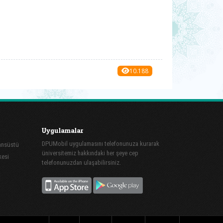
10.188
Uygulamalar
DPUMobil uygulamasını telefonunuza kurarak
sansüstü
üniversitemiz hakkındaki her şeye cep
kesi
telefonunuzdan ulaşabilirsiniz.