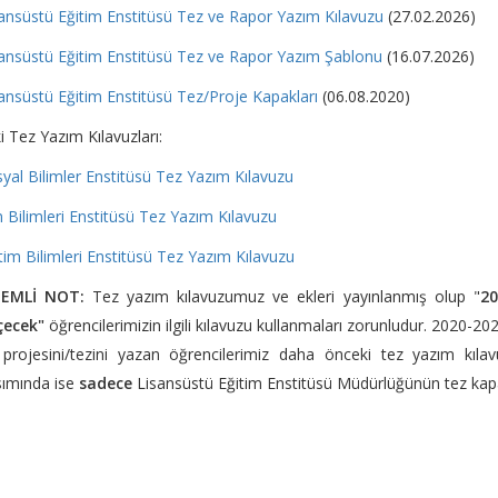
ansüstü Eğitim Enstitüsü Tez ve Rapor Yazım Kılavuzu
(27.02.2026)
ansüstü Eğitim Enstitüsü Tez ve Rapor Yazım Şablonu
(16.07.2026)
ansüstü Eğitim Enstitüsü Tez/Proje Kapakları
(06.08.2020)
i Tez Yazım Kılavuzları:
yal Bilimler Enstitüsü Tez Yazım Kılavuzu
 Bilimleri Enstitüsü Tez Yazım Kılavuzu
tim Bilimleri Enstitüsü Tez Yazım Kılavuzu
EMLİ NOT:
Tez yazım kılavuzumuz ve ekleri yayınlanmış olup "
20
çecek"
öğrencilerimizin ilgili kılavuzu kullanmaları zorunludur. 2020-
projesini/tezini yazan öğrencilerimiz daha önceki tez yazım kılavuz
sımında ise
sadece
Lisansüstü Eğitim Enstitüsü Müdürlüğünün tez kapakl