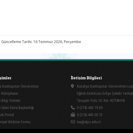
 Güncelleme Tarihi: 16 Temmuz 2026, Perşembe
işimler
İletişim Bilgileri
 Dumlupınar Üniversitesi
Kütahya Dumlupınar Üniversitesi Li
 Kütüphane
Eğitim Enstitüsü Evliya Çelebi Yerleş
 Bilgi Sistemi
Tavşanlı Yolu 10. Km. KÜTAHYA
İşleri Daire Başkanlığı
0 (274) 443 19 30
ik Portal
0 (274) 443 05 72
yet Bildirim Formu
lee@dpu.edu.tr