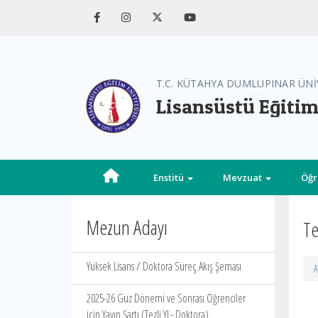
T.C. KÜTAHYA DUMLUPINAR ÜNİ
Lisansüstü Eğitim
Enstitü
Mevzuat
Öğr
Mezun Adayı
Te
Yüksek Lisans / Doktora Süreç Akış Şeması
A
2025-26 Güz Dönemi ve Sonrası Öğrenciler
için Yayın Şartı (Tezli YL- Doktora)