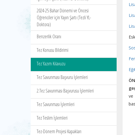
Lis
2024-25 Bahar Dönemi ve Öncesi
Lis
Öğrenciler için Yayın Şartı (Tezli YL-
Doktora)
Lis
Benzerlik Oranı
Esk
Sos
Tez Konusu Bildirimi
Fen
Tez Yazım Kılavuzu
Eği
Tez Savunması Başvuru İşlemleri
ÖN
ge
2.Tez Savunması Başvurusu İşlemleri
ve 
Tez Savunması İşlemleri
ba
Tez Teslim İşlemleri
Tez-Dönem Projesi Kapakları