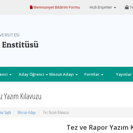
Memnuniyet Bildirim Formu
Hızlı Erişimler
Te
VERSİTESİ
 Enstitüsü
enci
Aday Öğrenci
Mezun Adayı
Formlar
Yayınlar
z Yazım Kılavuzu
na Sayfa
Mezun Adayı
Tez Yazım Kılavuzu
Tez ve Rapor Yazım 