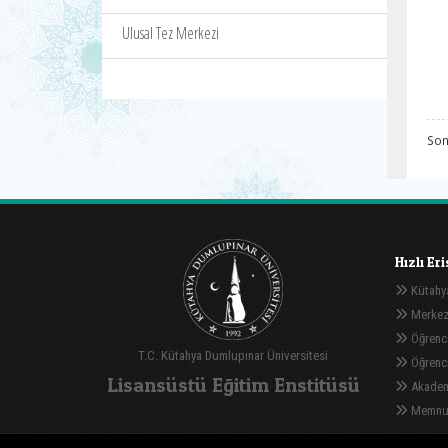
Ulusal Tez Merkezi
Son
Hızlı Er
Kütahya
Merkez
Öğrenci
T.C. Kütahya Dumlupınar Üniversitesi
Öğrenci 
Lisansüstü Eğitim Enstitüsü
Akadem
Memnuni